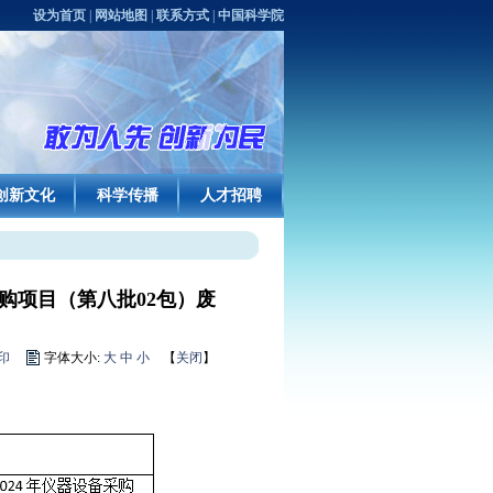
设为首页
|
网站地图
|
联系方式
|
中国科学院
创新文化
科学传播
人才招聘
购项目（第八批02包）废
印
字体大小:
大
中
小
【
关闭
】