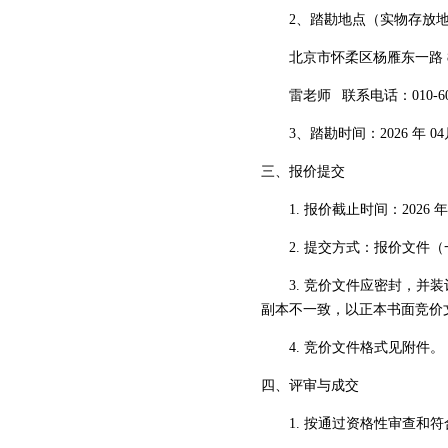
2、踏勘地点（实物存放
北京市怀柔区杨雁东一路 
雷老师 联系电话：010-606
3、踏勘时间：2026 年 04月 
三、报价提交
1. 报价截止时间：2026 年 
2. 提交方式：报价文件（
3. 竞价文件应密封，并
副本不一致，以正本书面竞价
4. 竞价文件格式见附件。
四、评审与成交
1. 按通过资格性审查和