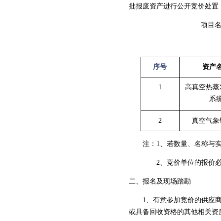
批报废资产进行公开竞价处置
项目名
序号
资产
1
高真空热蒸
系
2
真空气象
注：1、若数量、名称与
2、竞价单位的报价必
二、报名及现场踏勘
1、有意参加竞价的供应
或具备回收资格的其他相关资