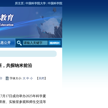
所主页
|
中国科学院大学
|
中国科学院
信息公开
新，共探纳米前沿
印
字体大小:
大
中
小
【
关闭
】
月17日成功举办2025年科学夏
术讲座、实验室参观和师生交流等