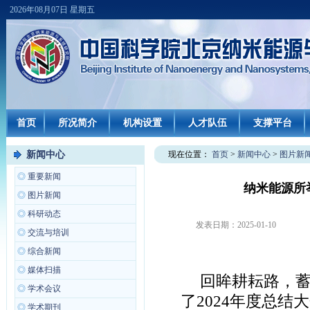
2026年08月07日 星期五
首页
所况简介
机构设置
人才队伍
支撑平台
新闻中心
现在位置：
首页
>
新闻中心
>
图片新
◎
重要新闻
纳米能源所举
◎
图片新闻
◎
科研动态
发表日期：
2025-01-10
◎
交流与培训
◎
综合新闻
◎
媒体扫描
回眸耕耘路，蓄
◎
学术会议
了2024年度总结
◎
学术期刊