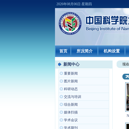
2026年08月06日 星期四
首页
所况简介
机构设置
新闻中心
现
◎
重要新闻
◎
图片新闻
◎
科研动态
◎
交流与培训
◎
综合新闻
◎
媒体扫描
N
◎
学术会议
◎
学术期刊