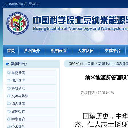
2026年08月08日 星期六
首页
所况简介
机构设置
人才队伍
支撑平台
新闻中心
现在位置：
首页
>
新闻中心
>
综合新
◎
重要新闻
纳米能源所管理职
◎
图片新闻
◎
科研动态
发表日期：
2026-04-30
◎
交流与培训
◎
综合新闻
◎
媒体扫描
回望历史，中
◎
学术会议
杰、仁人志士挺身
◎
学术期刊